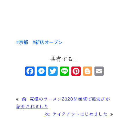
京都
新店オープン
共有する：
F
M
T
Li
Pi
Bl
E
a
e
wi
n
nt
o
m
c
s
tt
e
er
g
ai
e
s
er
e
g
l
«
前:
究極のラーメン2020関西版で難波店が
b
e
st
er
紹介されました
次:
テイクアウトはじめました
»
o
n
o
g