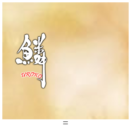
内
容
を
ス
キ
ッ
プ