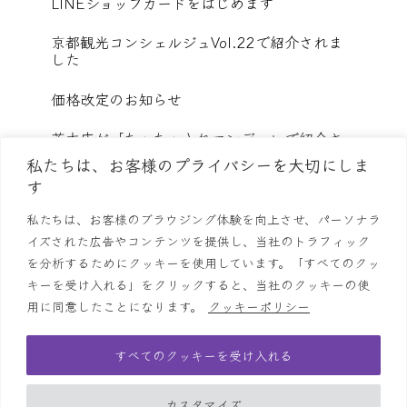
LINEショップカードをはじめます
京都観光コンシェルジュVol.22で紹介されま
した
価格改定のお知らせ
茨木店が「ちゃちゃ入れマンデー」で紹介さ
れました
私たちは、お客様のプライバシーを大切にしま
す
すべてのお知らせを見る
私たちは、お客様のブラウジング体験を向上させ、パーソナラ
イズされた広告やコンテンツを提供し、当社のトラフィック
らーめん鱗
店舗情報
お品書き
鱗の栄誉
お知らせ
を分析するためにクッキーを使用しています。「すべてのクッ
キーを受け入れる」をクリックすると、当社のクッキーの使
採用情報
お問い合わせ
プライバシーポリシー
用に同意したことになります。
クッキーポリシー
English
简体字
繁體中文
한국어
すべてのクッキーを受け入れる
Ramen UROKO
© 2026 ASTYLE
カスタマイズ