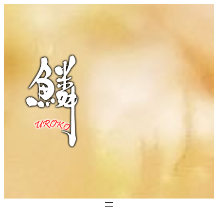
内
容
を
ス
キ
ッ
プ