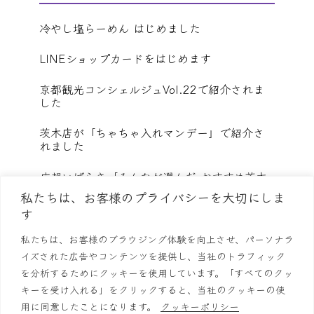
冷やし塩らーめん はじめました
LINEショップカードをはじめます
京都観光コンシェルジュVol.22で紹介されま
した
茨木店が「ちゃちゃ入れマンデー」で紹介さ
れました
広報いばらき「みんなが選んだ おすすめ茨木
グルメ」に選ばれました
私たちは、お客様のプライバシーを大切にしま
す
すべてのお知らせを見る
私たちは、お客様のブラウジング体験を向上させ、パーソナラ
イズされた広告やコンテンツを提供し、当社のトラフィック
らーめん鱗
店舗情報
お品書き
鱗の栄誉
お知らせ
を分析するためにクッキーを使用しています。「すべてのクッ
キーを受け入れる」をクリックすると、当社のクッキーの使
採用情報
お問い合わせ
プライバシーポリシー
用に同意したことになります。
クッキーポリシー