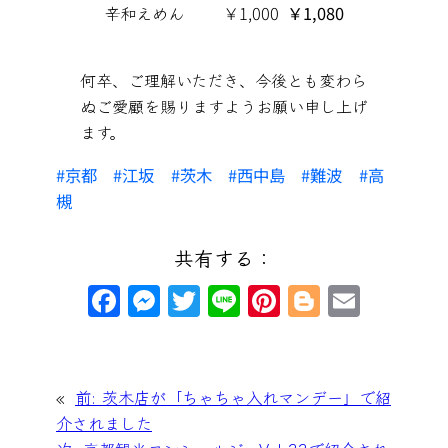
辛和えめん
￥1,000
￥1,080
何卒、ご理解いただき、今後とも変わら
ぬご愛顧を賜りますようお願い申し上げ
ます。
京都
江坂
茨木
西中島
難波
高
槻
共有する：
F
M
T
Li
Pi
Bl
E
a
e
wi
n
nt
o
m
c
s
tt
e
er
g
ai
e
s
er
e
g
l
«
前:
茨木店が「ちゃちゃ入れマンデー」で紹
b
e
st
er
介されました