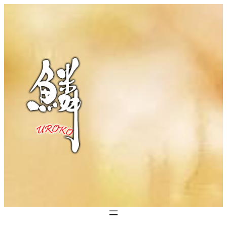
内
容
を
ス
キ
ッ
プ