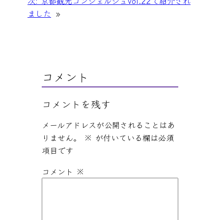
次:
京都観光コンシェルジュVol.22で紹介され
o
n
ました
»
o
g
k
er
コメント
コメントを残す
メールアドレスが公開されることはあ
りません。
※
が付いている欄は必須
項目です
コメント
※