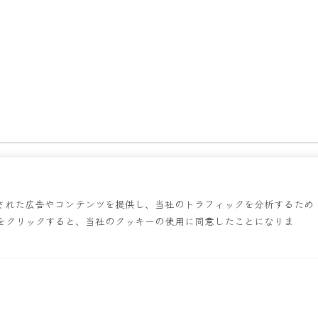
報
お品書き
鱗の栄誉
お知らせ
採用情報
お問い合わせ
プ
された広告やコンテンツを提供し、当社のトラフィックを分析するため
English
简体字
繁體中文
한국어
をクリックすると、当社のクッキーの使用に同意したことになりま
Ramen UROKO
© 2026 ASTYLE