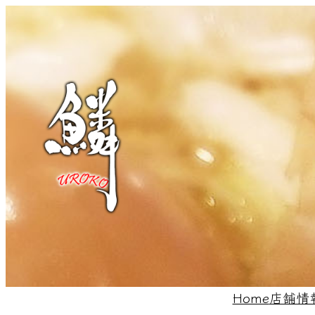
内
容
を
ス
キ
ッ
プ
Home
店舗情