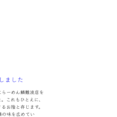
しました
土)にらーめん鱗難波店を
た。これもひとえに、
さるお陰と存じます。
鱗の味を広めてい