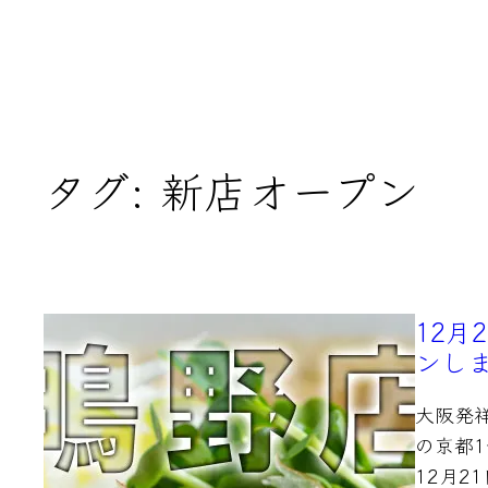
タグ:
新店オープン
12月
ンし
大阪発
の京都1
12月2