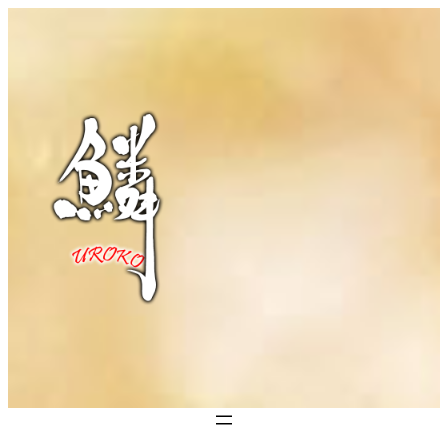
内
容
を
ス
キ
ッ
プ