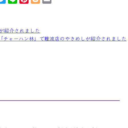
e
wi
n
nt
o
m
s
tt
e
er
g
ai
s
er
e
g
l
店が紹介されました
e
st
er
ネル「チャーハン林」で難波店のやきめしが紹介されました
n
g
r