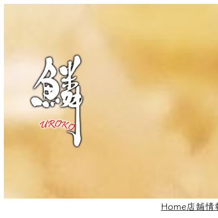
内
容
を
ス
キ
ッ
プ
Home
店舗情