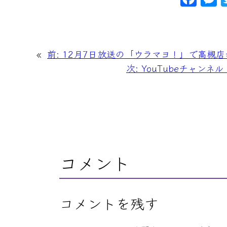
a
c
e
«
前:
12月7日放送の「ウラマヨ！」で高槻
b
次:
YouTubeチャン
o
o
k
e
コメント
コメントを残す