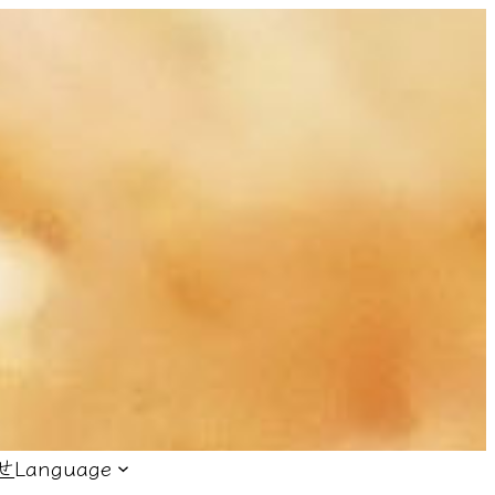
せ
Language