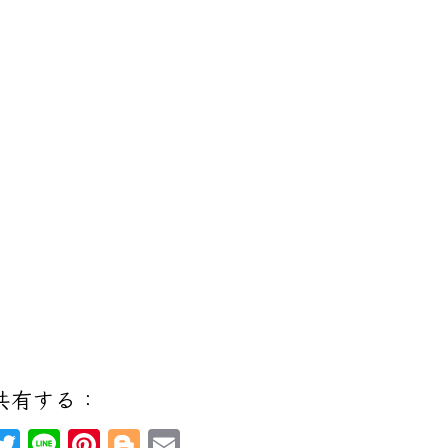
共有する：
M
T
Li
Pi
Bl
E