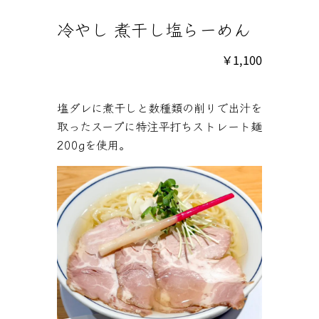
冷やし 煮干し塩らーめん
￥1,100
塩ダレに煮干しと数種類の削りで出汁を
取ったスープに特注平打ちストレート麺
200gを使用。