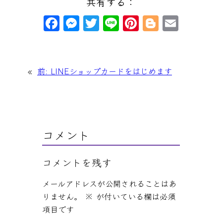
共有する：
F
M
T
Li
Pi
Bl
E
a
e
wi
n
nt
o
m
c
s
tt
e
er
g
ai
e
s
er
e
g
l
«
前:
LINEショップカードをはじめます
b
e
st
er
o
n
o
g
k
er
コメント
コメントを残す
メールアドレスが公開されることはあ
りません。
※
が付いている欄は必須
項目です