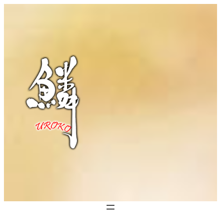
内
容
を
ス
キ
ッ
プ