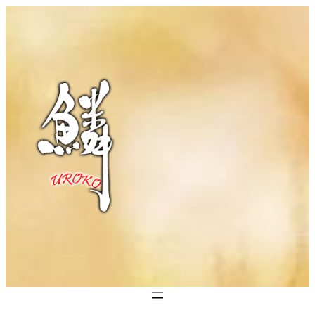
内
容
を
ス
キ
ッ
プ