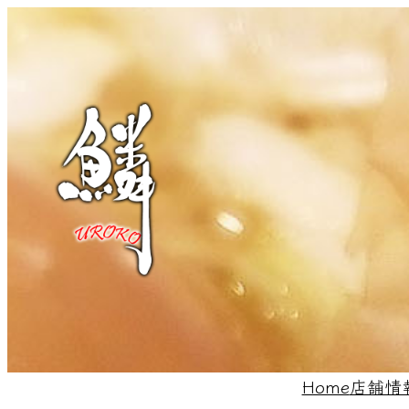
内
容
を
ス
キ
ッ
プ
Home
店舗情