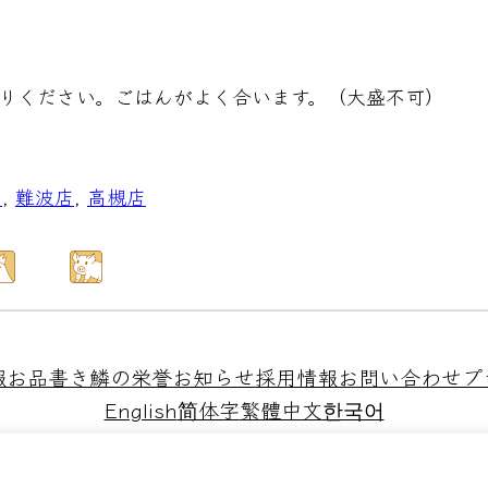
りください。ごはんがよく合います。（大盛不可）
店
, 
難波店
, 
高槻店
報
お品書き
鱗の栄誉
お知らせ
採用情報
お問い合わせ
プ
English
简体字
繁體中文
한국어