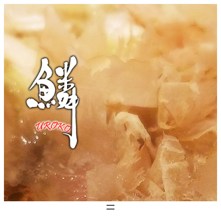
内
容
を
ス
キ
ッ
プ