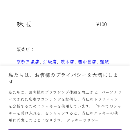
味玉
¥100
販売店：
京都三条店
, 
江坂店
, 
茨木店
, 
西中島店
, 
難波
店
, 
高槻店
私たちは、お客様のプライバシーを大切にしま
す
私たちは、お客様のブラウジング体験を向上させ、パーソナラ
イズされた広告やコンテンツを提供し、当社のトラフィック
らーめん鱗
店舗情報
お品書き
鱗の栄誉
お知らせ
を分析するためにクッキーを使用しています。「すべてのクッ
キーを受け入れる」をクリックすると、当社のクッキーの使
採用情報
お問い合わせ
プライバシーポリシー
用に同意したことになります。
クッキーポリシー
English
简体字
繁體中文
한국어