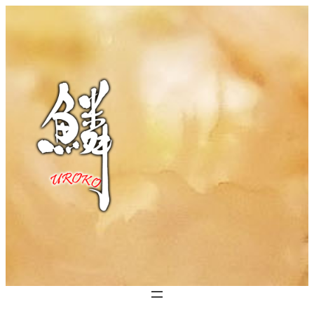
内
容
を
ス
キ
ッ
プ