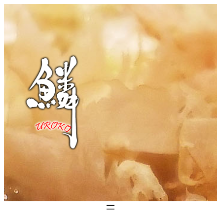
内
容
を
ス
キ
ッ
プ