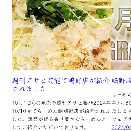
週刊アサヒ芸能で鴫野店が紹介
鴫野店
されました
らーめん
10月1日(火)発売の週刊アサヒ芸能2024年
年7月3
10/10号でらーめん鱗鴫野店が紹介されま
たしま
した。鶏節が踊る香り豊かならーめんと
ウェブ
してご紹介いただいております。
2024/0