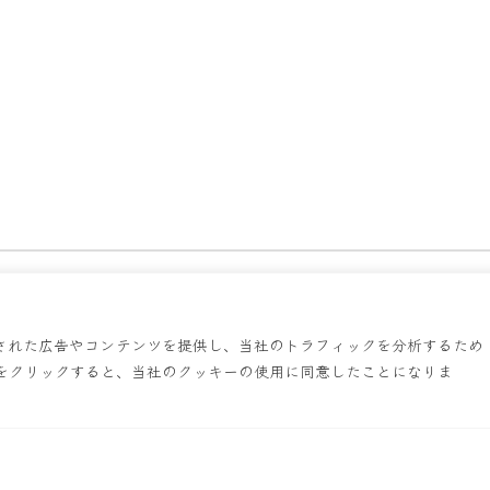
報
お品書き
鱗の栄誉
お知らせ
採用情報
お問い合わせ
プ
された広告やコンテンツを提供し、当社のトラフィックを分析するため
English
简体字
繁體中文
한국어
をクリックすると、当社のクッキーの使用に同意したことになりま
Ramen UROKO
© 2026 ASTYLE