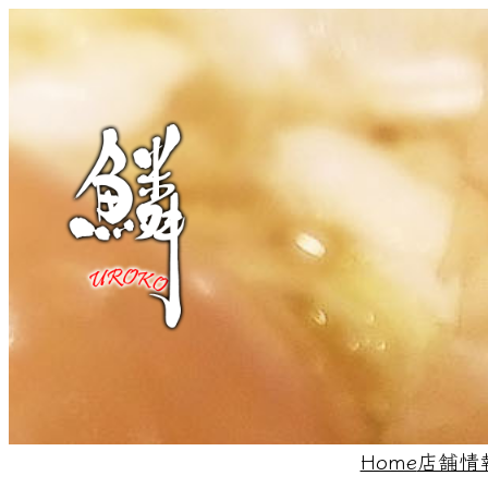
内
容
を
ス
キ
ッ
プ
Home
店舗情